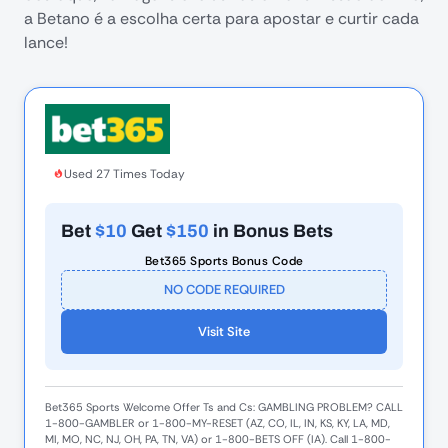
a Betano é a escolha certa para apostar e curtir cada
lance!
Used 27 Times Today
Bet
$10
Get
$150
in Bonus Bets
Bet365 Sports Bonus Code
NO CODE REQUIRED
Visit Site
Bet365 Sports Welcome Offer Ts and Cs: GAMBLING PROBLEM? CALL
1-800-GAMBLER or 1-800-MY-RESET (AZ, CO, IL, IN, KS, KY, LA, MD,
MI, MO, NC, NJ, OH, PA, TN, VA) or 1-800-BETS OFF (IA). Call 1-800-