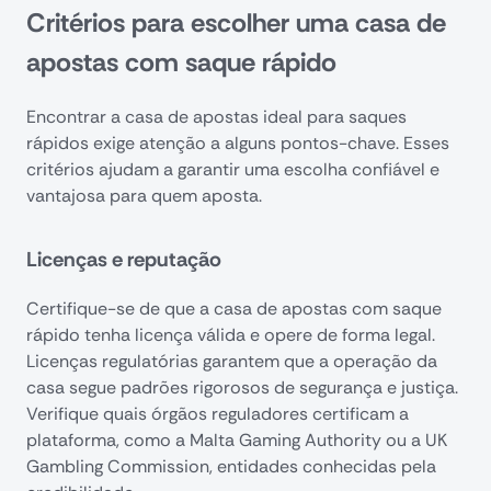
Critérios para escolher uma casa de
apostas com saque rápido
Encontrar a casa de apostas ideal para saques
rápidos exige atenção a alguns pontos-chave. Esses
critérios ajudam a garantir uma escolha confiável e
vantajosa para quem aposta.
Licenças e reputação
Certifique-se de que a casa de apostas com saque
rápido tenha licença válida e opere de forma legal.
Licenças regulatórias garantem que a operação da
casa segue padrões rigorosos de segurança e justiça.
Verifique quais órgãos reguladores certificam a
plataforma, como a Malta Gaming Authority ou a UK
Gambling Commission, entidades conhecidas pela