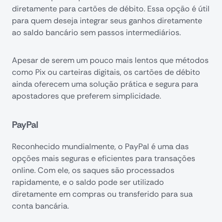
diretamente para cartões de débito. Essa opção é útil
para quem deseja integrar seus ganhos diretamente
ao saldo bancário sem passos intermediários.
Apesar de serem um pouco mais lentos que métodos
como Pix ou carteiras digitais, os cartões de débito
ainda oferecem uma solução prática e segura para
apostadores que preferem simplicidade.
PayPal
Reconhecido mundialmente, o PayPal é uma das
opções mais seguras e eficientes para transações
online. Com ele, os saques são processados
rapidamente, e o saldo pode ser utilizado
diretamente em compras ou transferido para sua
conta bancária.