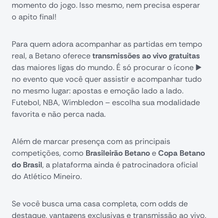
momento do jogo. Isso mesmo, nem precisa esperar
o apito final!
Para quem adora acompanhar as partidas em tempo
real, a
Betano
oferece
transmissões ao vivo gratuitas
das maiores ligas do mundo. É só procurar o ícone ▶️
no evento que você quer assistir e acompanhar tudo
no mesmo lugar: apostas e emoção lado a lado.
Futebol, NBA, Wimbledon – escolha sua modalidade
favorita e não perca nada.
Além de marcar presença com as principais
competições, como
Brasileirão Betano
e
Copa Betano
do Brasil
, a plataforma ainda é patrocinadora oficial
do Atlético Mineiro.
Se você busca uma casa completa, com odds de
destaque, vantagens exclusivas e transmissão ao vivo,