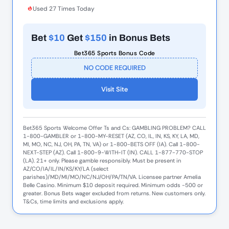
Used 27 Times Today
Bet
$10
Get
$150
in Bonus Bets
Bet365 Sports Bonus Code
NO CODE REQUIRED
Visit Site
Bet365 Sports Welcome Offer Ts and Cs: GAMBLING PROBLEM? CALL
1-800-GAMBLER or 1-800-MY-RESET (AZ, CO, IL, IN, KS, KY, LA, MD,
MI, MO, NC, NJ, OH, PA, TN, VA) or 1-800-BETS OFF (IA). Call 1-800-
NEXT-STEP (AZ). Call 1-800-9-WITH-IT (IN). CALL 1-877-770-STOP
(LA). 21+ only. Please gamble responsibly. Must be present in
AZ/CO/IA/IL/IN/KS/KY/LA (select
parishes)/MD/MI/MO/NC/NJ/OH/PA/TN/VA. Licensee partner Amelia
Belle Casino. Minimum $10 deposit required. Minimum odds -500 or
greater. Bonus Bets wager excluded from returns. New customers only.
T&Cs, time limits and exclusions apply.