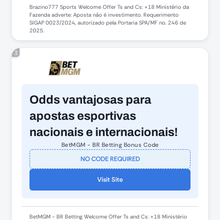
Brazino777 Sports Welcome Offer Ts and Cs: +18 Ministério da
Fazenda adverte: Aposta não é investimento. Requerimento
SIGAP 0023/2024, autorizado pela Portaria SPA/MF no. 246 de
2025.
3
Odds vantajosas para
apostas esportivas
nacionais e internacionais!
BetMGM - BR Betting Bonus Code
NO CODE REQUIRED
Visit Site
BetMGM - BR Betting Welcome Offer Ts and Cs: +18 Ministério