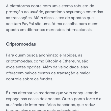
A plataforma conta com um sistema robusto de
proteção ao usuário, garantindo segurança em todas
as transações. Além disso,
sites de apostas que
aceitam PayPal
são uma ótima escolha para quem
aposta em diferentes mercados internacionais.
Criptomoedas
Para quem busca anonimato e rapidez, as
criptomoedas, como Bitcoin e Ethereum, são
excelentes opções. Além da velocidade, elas
oferecem baixos custos de transação e maior
controle sobre os fundos.
É uma alternativa moderna que vem conquistando
espaço nas casas de apostas. Outro ponto forte é a
ausência de intermediários bancários, que reduz
burocracias e garante mais privacidade.