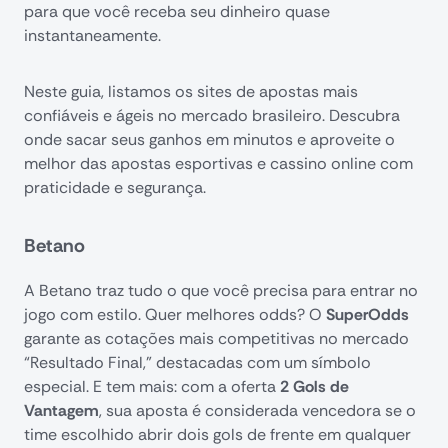
para que você receba seu dinheiro quase
instantaneamente.
Neste guia, listamos os sites de apostas mais
confiáveis e ágeis no mercado brasileiro. Descubra
onde sacar seus ganhos em minutos e aproveite o
melhor das apostas esportivas e cassino online com
praticidade e segurança.
Betano
A
Betano
traz tudo o que você precisa para entrar no
jogo com estilo. Quer melhores odds? O
SuperOdds
garante as cotações mais competitivas no mercado
“Resultado Final,” destacadas com um símbolo
especial. E tem mais: com a oferta
2 Gols de
Vantagem
, sua aposta é considerada vencedora se o
time escolhido abrir dois gols de frente em qualquer