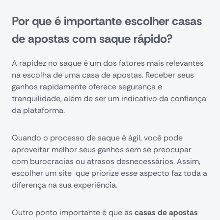
Por que é importante escolher casas
de apostas com saque rápido?
A rapidez no saque é um dos fatores mais relevantes
na escolha de uma casa de apostas. Receber seus
ganhos rapidamente oferece segurança e
tranquilidade, além de ser um indicativo da confiança
da plataforma.
Quando o processo de saque é ágil, você pode
aproveitar melhor seus ganhos sem se preocupar
com burocracias ou atrasos desnecessários. Assim,
escolher um site que priorize esse aspecto faz toda a
diferença na sua experiência.
Outro ponto importante é que as
casas de apostas