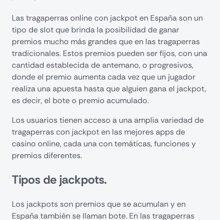
Las tragaperras online con jackpot en España son un
tipo de slot que brinda la posibilidad de ganar
premios mucho más grandes que en las tragaperras
tradicionales. Estos premios pueden ser fijos, con una
cantidad establecida de antemano, o progresivos,
donde el premio aumenta cada vez que un jugador
realiza una apuesta hasta que alguien gana el jackpot,
es decir, el bote o premio acumulado.
Los usuarios tienen acceso a una amplia variedad de
tragaperras con jackpot en las
mejores apps de
casino
online, cada una con temáticas, funciones y
premios diferentes.
Tipos de jackpots.
Los jackpots son premios que se acumulan y en
España también se llaman bote. En las tragaperras