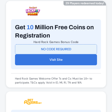
29 Players redeemed today!
Get
10
Million Free Coins on
Registration
Hard Rock Games Bonus Code
NO CODE REQUIRED
Visit Site
Hard Rock Games Welcome Offer Ts and Cs: Must be 18+ to
participate. T&Cs apply. Void in ID, MI, RI, TN and WA.