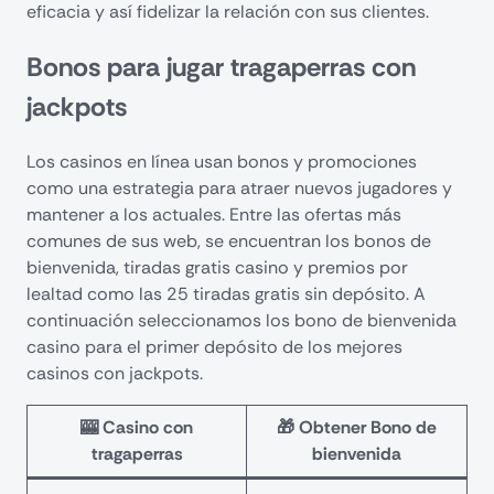
eficacia y así fidelizar la relación con sus clientes.
Bonos para jugar tragaperras con
jackpots
Los casinos en línea usan bonos y promociones
como una estrategia para atraer nuevos jugadores y
mantener a los actuales. Entre las ofertas más
comunes de sus web, se encuentran los bonos de
bienvenida,
tiradas gratis casino
y premios por
lealtad como las
25 tiradas gratis
sin depósito. A
continuación seleccionamos los
bono de bienvenida
casino
para el primer depósito de los mejores
casinos con jackpots.
🎰 Casino con
🎁 Obtener Bono de
tragaperras
bienvenida