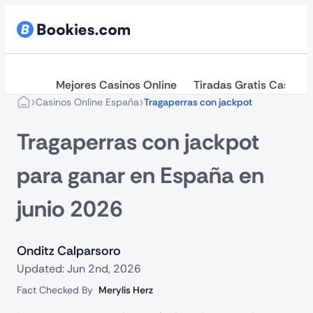
Mejores Casinos Online
Tiradas Gratis Casino
›
›
Casinos Online España
Tragaperras con jackpot
Tragaperras con jackpot
para ganar en España en
junio 2026
Onditz Calparsoro
Updated: Jun 2nd, 2026
Fact Checked By
Merylis Herz