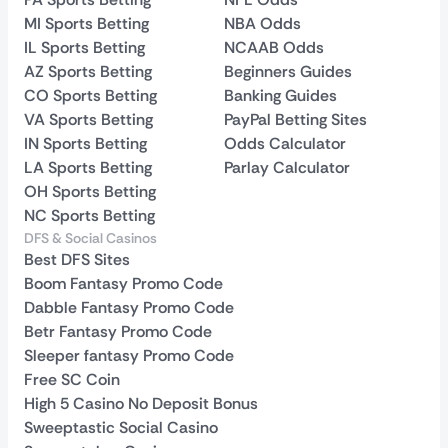
MI Sports Betting
NBA Odds
IL Sports Betting
NCAAB Odds
AZ Sports Betting
Beginners Guides
CO Sports Betting
Banking Guides
VA Sports Betting
PayPal Betting Sites
IN Sports Betting
Odds Calculator
LA Sports Betting
Parlay Calculator
OH Sports Betting
NC Sports Betting
DFS & Social Casinos
Best DFS Sites
Boom Fantasy Promo Code
Dabble Fantasy Promo Code
Betr Fantasy Promo Code
Sleeper fantasy Promo Code
Free SC Coin
High 5 Casino No Deposit Bonus
Sweeptastic Social Casino