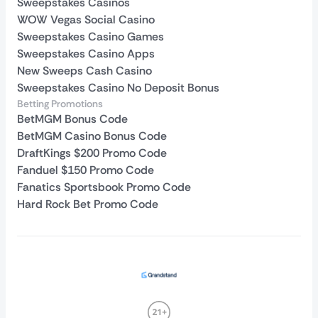
Sweepstakes Casinos
WOW Vegas Social Casino
Sweepstakes Casino Games
Sweepstakes Casino Apps
New Sweeps Cash Casino
Sweepstakes Casino No Deposit Bonus
Betting Promotions
BetMGM Bonus Code
BetMGM Casino Bonus Code
DraftKings $200 Promo Code
Fanduel $150 Promo Code
Fanatics Sportsbook Promo Code
Hard Rock Bet Promo Code