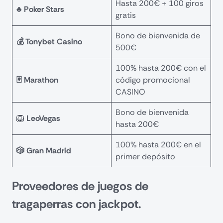
Hasta 200€ + 100 giros
♣️
Poker Stars
gratis
Bono de bienvenida de
💰 Tonybet Casino
500€
100% hasta 200€ con el
🃏 Marathon
código promocional
CASINO
Bono de bienvenida
🦁
LeoVegas
hasta 200€
100% hasta 200€ en el
🎲 Gran Madrid
primer depósito
Proveedores de juegos de
tragaperras con jackpot.