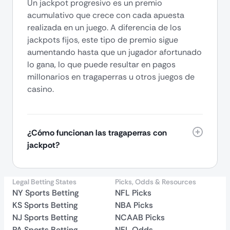
Un jackpot progresivo es un premio
acumulativo que crece con cada apuesta
realizada en un juego. A diferencia de los
jackpots fijos, este tipo de premio sigue
aumentando hasta que un jugador afortunado
lo gana, lo que puede resultar en pagos
millonarios en tragaperras u otros juegos de
casino.
¿Cómo funcionan las tragaperras con
jackpot?
Legal Betting States
Picks, Odds & Resources
NY Sports Betting
NFL Picks
KS Sports Betting
NBA Picks
NJ Sports Betting
NCAAB Picks
PA Sports Betting
NFL Odds