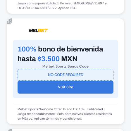
Juega con responsabilidad | Permiso SEGOB:DGG/723/97 y
DGJS/DCRCA/1381/2022. Aplican T&C
13
100%
bono de bienvenida
hasta
$3.500
MXN
Melbet Sports Bonus Code
NO CODE REQUIRED
Visit Site
Melbet Sports Welcome Offer Ts and Cs: 18+ | Publicidad |
Juega responsablemente | Solo para nuevos clientes residentes
en México. Aplican términos y condiciones.