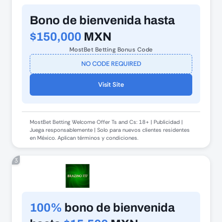
Bono de bienvenida hasta
$150,000
MXN
MostBet Betting Bonus Code
NO CODE REQUIRED
Visit Site
MostBet Betting Welcome Offer Ts and Cs: 18+ | Publicidad |
Juega responsablemente | Solo para nuevos clientes residentes
en México. Aplican términos y condiciones.
3
100%
bono de bienvenida