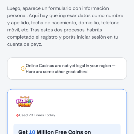
Luego, aparece un formulario con información
personal. Aquí hay que ingresar datos como nombre
y apellido, fecha de nacimiento, domicilio, teléfono
móvil, etc. Tras estos dos procesos, habrás
completado el registro y porás iniciar sesión en tu
cuenta de payz.
Online Casinos are not yet legal in your region —
Here are some other great offers!
Used 20 Times Today
Get
10
Million Free Coins on