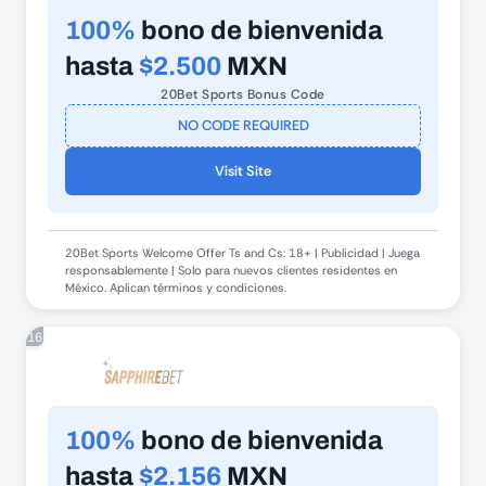
100%
bono de bienvenida
hasta
$2.500
MXN
20Bet Sports Bonus Code
NO CODE REQUIRED
Visit Site
20Bet Sports Welcome Offer Ts and Cs: 18+ | Publicidad | Juega
responsablemente | Solo para nuevos clientes residentes en
México. Aplican términos y condiciones.
16
100%
bono de bienvenida
hasta
$2.156
MXN