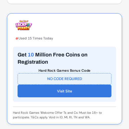
Used 15 Times Today
Get
10
Million Free Coins on
Registration
Hard Rock Games Bonus Code
NO CODE REQUIRED
Visit Site
Hard Rock Games Welcome Offer Ts and Cs: Must be 18+ to
participate. T&Cs apply. Void in ID, MI, RI, TN and WA.