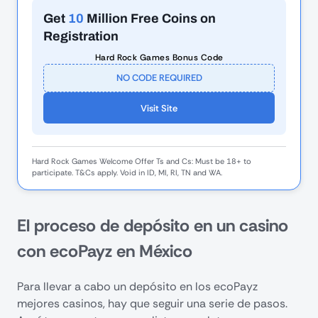
Get
10
Million Free Coins on
Registration
Hard Rock Games Bonus Code
NO CODE REQUIRED
Visit Site
Hard Rock Games Welcome Offer Ts and Cs: Must be 18+ to
participate. T&Cs apply. Void in ID, MI, RI, TN and WA.
El proceso de depósito en un casino
con ecoPayz en México
Para llevar a cabo un depósito en los ecoPayz
mejores casinos, hay que seguir una serie de pasos.