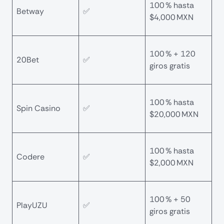
100 % hasta
Betway
✅
$4,000 MXN
100 % + 120
20Bet
✅
giros gratis
100 % hasta
Spin Casino
✅
$20,000 MXN
100 % hasta
Codere
✅
$2,000 MXN
100 % + 50
PlayUZU
✅
giros gratis