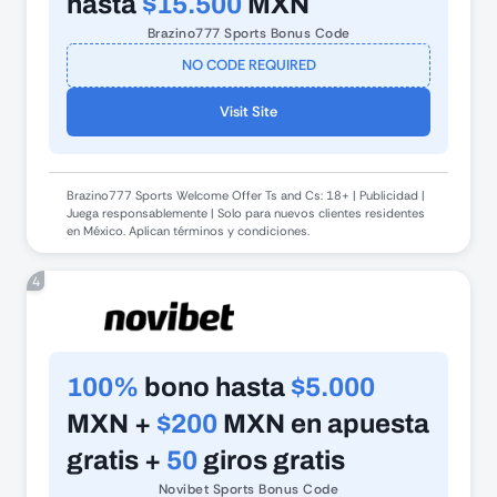
hasta
$15.500
MXN
Brazino777 Sports Bonus Code
NO CODE REQUIRED
Visit Site
Brazino777 Sports Welcome Offer Ts and Cs: 18+ | Publicidad |
Juega responsablemente | Solo para nuevos clientes residentes
en México. Aplican términos y condiciones.
4
100%
bono hasta
$5.000
MXN +
$200
MXN en apuesta
gratis +
50
giros gratis
Novibet Sports Bonus Code