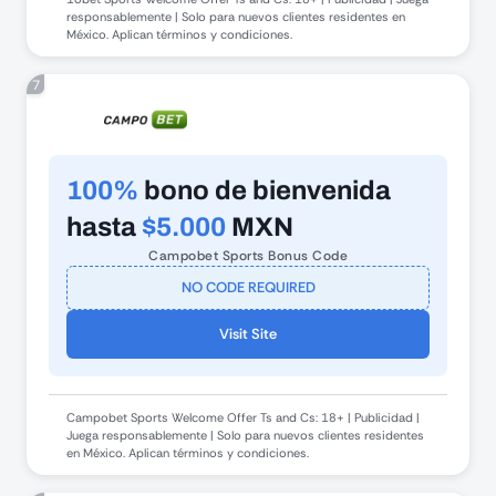
responsablemente | Solo para nuevos clientes residentes en
México. Aplican términos y condiciones.
7
100%
bono de bienvenida
hasta
$5.000
MXN
Campobet Sports Bonus Code
NO CODE REQUIRED
Visit Site
Campobet Sports Welcome Offer Ts and Cs: 18+ | Publicidad |
Juega responsablemente | Solo para nuevos clientes residentes
en México. Aplican términos y condiciones.