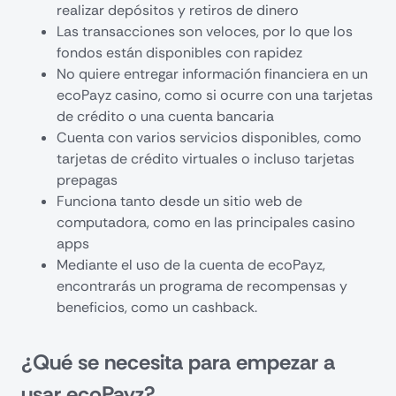
realizar depósitos y retiros de dinero
Las transacciones son veloces, por lo que los
fondos están disponibles con rapidez
No quiere entregar información financiera en un
ecoPayz casino, como si ocurre con una tarjetas
de crédito o una cuenta bancaria
Cuenta con varios servicios disponibles, como
tarjetas de crédito virtuales o incluso tarjetas
prepagas
Funciona tanto desde un sitio web de
computadora, como en las principales
casino
apps
Mediante el uso de la cuenta de ecoPayz,
encontrarás un programa de recompensas y
beneficios, como un cashback.
¿Qué se necesita para empezar a
usar ecoPayz?