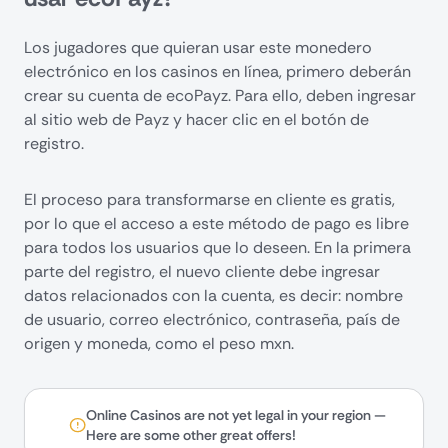
Los jugadores que quieran usar este monedero
electrónico en los casinos en línea, primero deberán
crear su cuenta de ecoPayz. Para ello, deben ingresar
al sitio web de Payz y hacer clic en el botón de
registro.
El proceso para transformarse en cliente es gratis,
por lo que el acceso a este método de pago es libre
para todos los usuarios que lo deseen. En la primera
parte del registro, el nuevo cliente debe ingresar
datos relacionados con la cuenta, es decir: nombre
de usuario, correo electrónico, contraseña, país de
origen y moneda, como el peso mxn.
Online Casinos are not yet legal in your region —
Here are some other great offers!