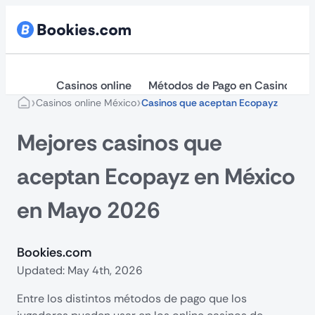
Casinos online
Métodos de Pago en Casinos
›
›
Casinos online México
Casinos que aceptan Ecopayz
Mejores casinos que
aceptan Ecopayz en México
en Mayo 2026
Bookies.com
Updated: May 4th, 2026
Entre los distintos métodos de pago que los