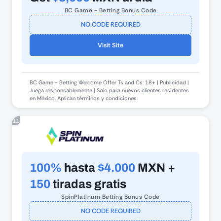
BC Game - Betting Bonus Code
NO CODE REQUIRED
Visit Site
BC Game - Betting Welcome Offer Ts and Cs: 18+ | Publicidad |
Juega responsablemente | Solo para nuevos clientes residentes
en México. Aplican términos y condiciones.
11
100%
hasta
$4.000
MXN +
150
tiradas gratis
SpinPlatinum Betting Bonus Code
NO CODE REQUIRED