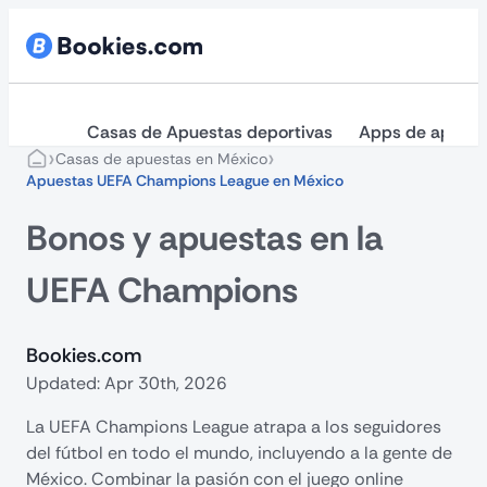
Casas de Apuestas deportivas
Apps de apuest
›
›
Casas de apuestas en México
Apuestas UEFA Champions League en México
Bonos y apuestas en la
UEFA Champions
Bookies.com
Updated: Apr 30th, 2026
La UEFA Champions League atrapa a los seguidores
del fútbol en todo el mundo, incluyendo a la gente de
México. Combinar la pasión con el juego online