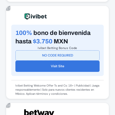
17
100%
bono de bienvenida
hasta
$3.750
MXN
Ivibet Betting Bonus Code
NO CODE REQUIRED
Visit Site
Ivibet Betting Welcome Offer Ts and Cs: 18+ | Publicidad | Juega
responsablemente | Solo para nuevos clientes residentes en
México. Aplican términos y condiciones.
18