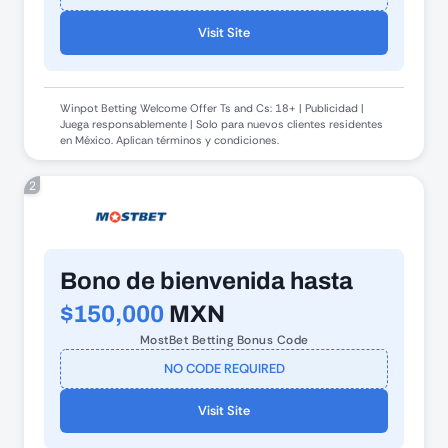
Visit Site
Winpot Betting Welcome Offer Ts and Cs: 18+ | Publicidad |
Juega responsablemente | Solo para nuevos clientes residentes
en México. Aplican términos y condiciones.
2
Bono de bienvenida hasta
$150,000
MXN
MostBet Betting Bonus Code
NO CODE REQUIRED
Visit Site