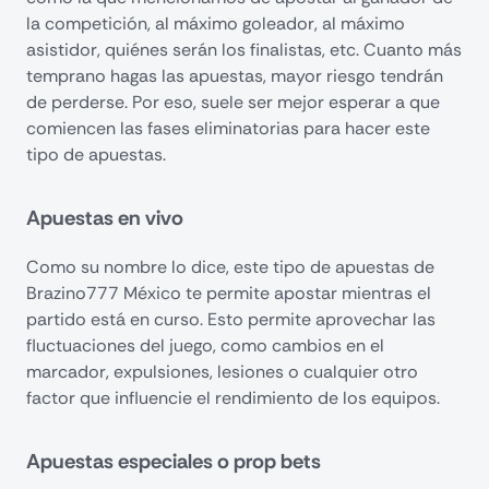
la competición, al máximo goleador, al máximo
asistidor, quiénes serán los finalistas, etc. Cuanto más
temprano hagas las apuestas, mayor riesgo tendrán
de perderse. Por eso, suele ser mejor esperar a que
comiencen las fases eliminatorias para hacer este
tipo de apuestas.
Apuestas en vivo
Como su nombre lo dice, este tipo de apuestas de
Brazino777 México
te permite apostar mientras el
partido está en curso. Esto permite aprovechar las
fluctuaciones del juego, como cambios en el
marcador, expulsiones, lesiones o cualquier otro
factor que influencie el rendimiento de los equipos.
Apuestas especiales o prop bets