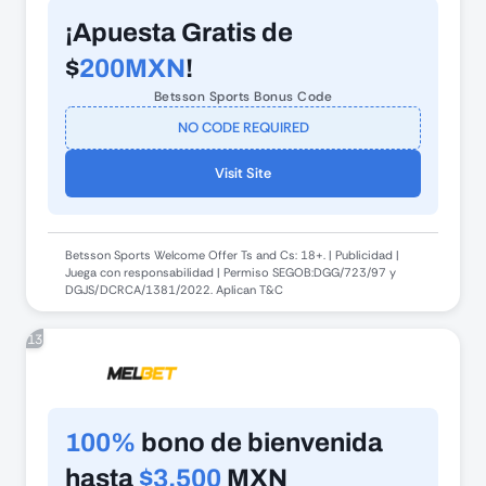
¡Apuesta Gratis de
$
200MXN
!
Betsson Sports Bonus Code
NO CODE REQUIRED
Visit Site
Betsson Sports Welcome Offer Ts and Cs: 18+. | Publicidad |
Juega con responsabilidad | Permiso SEGOB:DGG/723/97 y
DGJS/DCRCA/1381/2022. Aplican T&C
13
100%
bono de bienvenida
hasta
$3.500
MXN