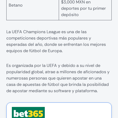
$3,000 MXN en
Betano
deportes por tu primer
depósito
La UEFA Champions League es una de las
competiciones deportivas más populares y
esperadas del año, donde se enfrentan los mejores
equipos de fútbol de Europa.
Es organizada por la UEFA y debido a su nivel de
popularidad global, atrae a millones de aficionados y
numerosas personas que quieren apostar en una
casa de apuestas de fútbol
que brinda la posibilidad
de apostar mediante su software y plataforma.