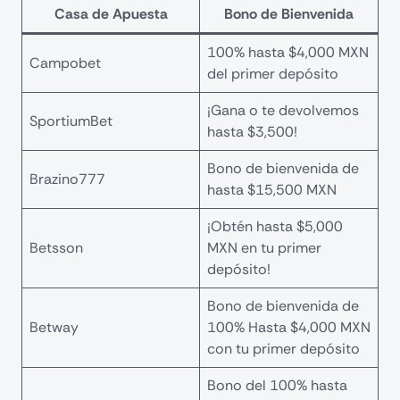
Casa de Apuesta
Bono de Bienvenida
100% hasta $4,000 MXN
Campobet
del primer depósito
¡Gana o te devolvemos
SportiumBet
hasta $3,500!
Bono de bienvenida de
Brazino777
hasta $15,500 MXN
¡Obtén hasta $5,000
Betsson
MXN en tu primer
depósito!
Bono de bienvenida de
Betway
100% Hasta $4,000 MXN
con tu primer depósito
Bono del 100% hasta