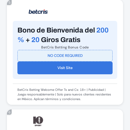
5
Bono de Bienvenida del
200
%
+
20
Giros Gratis
BetCris Betting Bonus Code
NO CODE REQUIRED
Visit Site
BetCris Betting Welcome Offer Ts and Cs: 18+ | Publicidad |
Juega responsablemente | Solo para nuevos clientes residentes
en México. Aplican términos y condiciones.
6