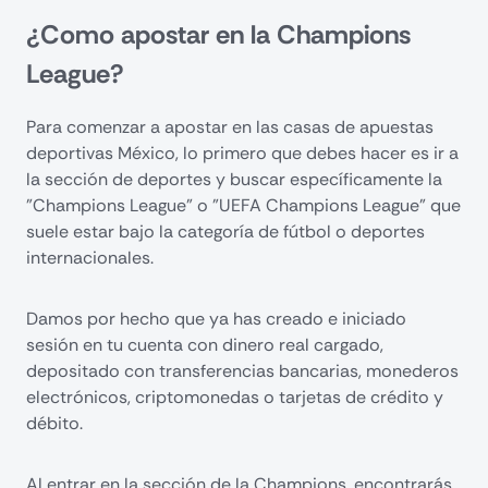
¿Como apostar en la Champions
League?
Para comenzar a apostar en las
casas de apuestas
deportivas México
, lo primero que debes hacer es ir a
la sección de deportes y buscar específicamente la
"Champions League" o "UEFA Champions League" que
suele estar bajo la categoría de fútbol o deportes
internacionales.
Damos por hecho que ya has creado e iniciado
sesión en tu cuenta con dinero real cargado,
depositado con transferencias bancarias, monederos
electrónicos, criptomonedas o tarjetas de crédito y
débito.
Al entrar en la sección de la Champions, encontrarás