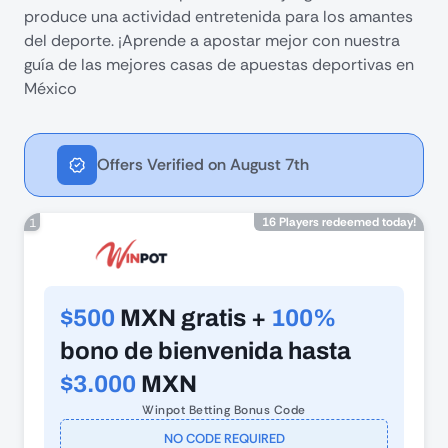
produce una actividad entretenida para los amantes
del deporte. ¡Aprende a apostar mejor con nuestra
guía de las
mejores casas de apuestas deportivas en
México
Offers Verified on August 7th
16 Players redeemed today!
1
$500
MXN gratis +
100%
bono de bienvenida hasta
$3.000
MXN
Winpot Betting Bonus Code
NO CODE REQUIRED