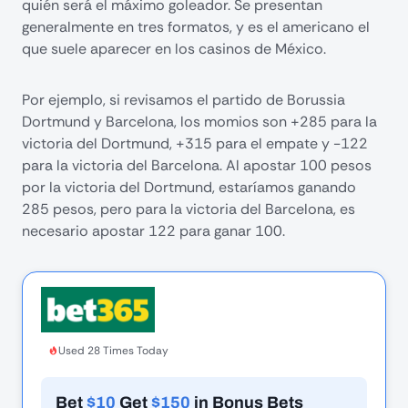
quién será el máximo goleador. Se presentan
generalmente en tres formatos, y es el americano el
que suele aparecer en los casinos de México.
Por ejemplo, si revisamos el partido de Borussia
Dortmund y Barcelona, los momios son +285 para la
victoria del Dortmund, +315 para el empate y -122
para la victoria del Barcelona. Al apostar 100 pesos
por la victoria del Dortmund, estaríamos ganando
285 pesos, pero para la victoria del Barcelona, es
necesario apostar 122 para ganar 100.
Used 28 Times Today
Bet
$10
Get
$150
in Bonus Bets