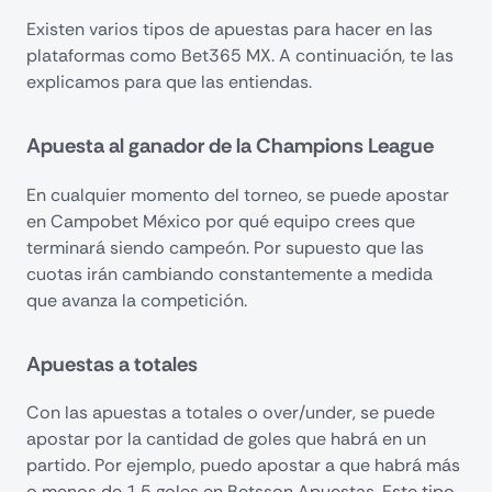
Existen varios tipos de apuestas para hacer en las
plataformas como
Bet365 MX
. A continuación, te las
explicamos para que las entiendas.
Apuesta al ganador de la Champions League
En cualquier momento del torneo, se puede apostar
en Campobet México por qué equipo crees que
terminará siendo campeón. Por supuesto que las
cuotas irán cambiando constantemente a medida
que avanza la competición.
Apuestas a totales
Con las apuestas a totales o over/under, se puede
apostar por la cantidad de goles que habrá en un
partido. Por ejemplo, puedo apostar a que habrá más
o menos de 1.5 goles en
Betsson Apuestas
. Este tipo