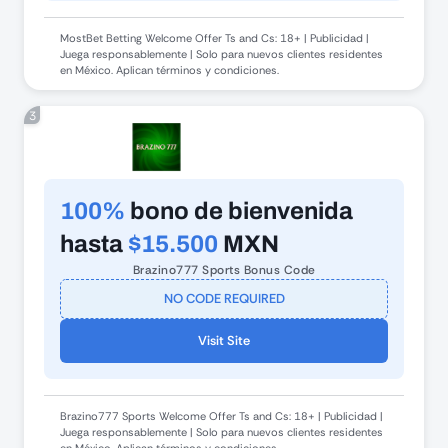
MostBet Betting Welcome Offer Ts and Cs: 18+ | Publicidad |
Juega responsablemente | Solo para nuevos clientes residentes
en México. Aplican términos y condiciones.
3
100%
bono de bienvenida
hasta
$15.500
MXN
Brazino777 Sports Bonus Code
NO CODE REQUIRED
Visit Site
Brazino777 Sports Welcome Offer Ts and Cs: 18+ | Publicidad |
Juega responsablemente | Solo para nuevos clientes residentes
en México. Aplican términos y condiciones.