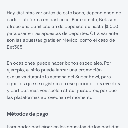
Hay distintas variantes de este bono, dependiendo de
cada plataforma en particular. Por ejemplo, Betsson
ofrece una bonificación de depósito de hasta $5000
para usar en las apuestas de deportes. Otra variante
son las
apuestas gratis en México
, como el caso de
Bet365.
En ocasiones, puede haber bonos especiales. Por
ejemplo, el sitio puede lanzar una promoción
exclusiva durante la semana del Super Bowl, para
aquellos que se registren en ese período. Los eventos
y partidos masivos suelen atraer jugadores, por que
las plataformas aprovechan el momento.
Métodos de pago
Para poder participar en las apuestas de los partidos