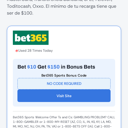
Toditocash, Oxxo. El mínimo de tu recarga tiene que
ser de $100.
Used 28 Times Today
Bet
$10
Get
$150
in Bonus Bets
Bet365 Sports Bonus Code
NO CODE REQUIRED
Visit Site
Bet365 Sports Welcome Offer Ts and Cs: GAMBLING PROBLEM? CALL
1-800-GAMBLER or 1-800-MY-RESET (AZ, CO, IL, IN, KS, KY, LA, MD,
MI, MO, NC, NJ, OH, PA, TN, VA) or 1-800-BETS OFF (IA). Call 1-800-