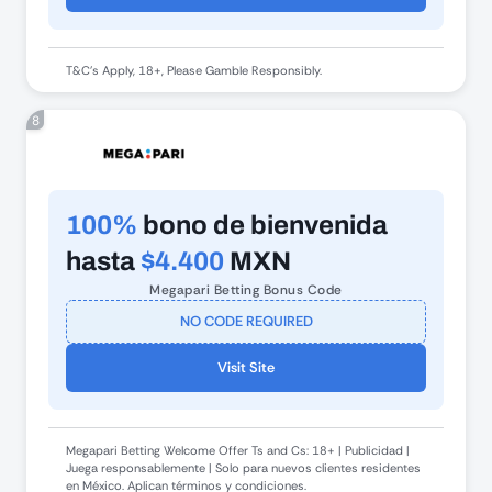
T&C's Apply, 18+, Please Gamble Responsibly.
8
100%
bono de bienvenida
hasta
$4.400
MXN
Megapari Betting Bonus Code
NO CODE REQUIRED
Visit Site
Megapari Betting Welcome Offer Ts and Cs: 18+ | Publicidad |
Juega responsablemente | Solo para nuevos clientes residentes
en México. Aplican términos y condiciones.