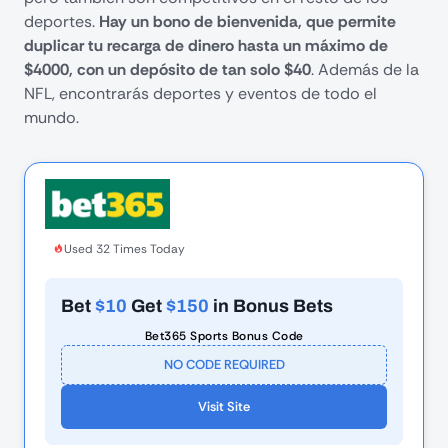
deportes.
Hay un bono de bienvenida, que permite
duplicar tu recarga de dinero hasta un máximo de
$4000, con un depósito de tan solo $40
. Además de la
NFL, encontrarás deportes y eventos de todo el
mundo.
Used 32 Times Today
Bet
$10
Get
$150
in Bonus Bets
Bet365 Sports Bonus Code
NO CODE REQUIRED
Visit Site