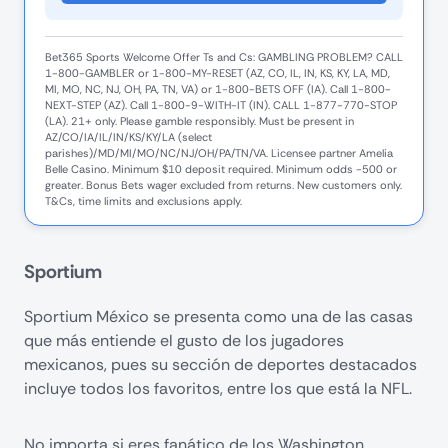
Bet365 Sports Welcome Offer Ts and Cs: GAMBLING PROBLEM? CALL
1-800-GAMBLER or 1-800-MY-RESET (AZ, CO, IL, IN, KS, KY, LA, MD,
MI, MO, NC, NJ, OH, PA, TN, VA) or 1-800-BETS OFF (IA). Call 1-800-
NEXT-STEP (AZ). Call 1-800-9-WITH-IT (IN). CALL 1-877-770-STOP
(LA). 21+ only. Please gamble responsibly. Must be present in
AZ/CO/IA/IL/IN/KS/KY/LA (select
parishes)/MD/MI/MO/NC/NJ/OH/PA/TN/VA. Licensee partner Amelia
Belle Casino. Minimum $10 deposit required. Minimum odds -500 or
greater. Bonus Bets wager excluded from returns. New customers only.
T&Cs, time limits and exclusions apply.
Sportium
Sportium México
se presenta como una de las casas
que más entiende el gusto de los jugadores
mexicanos, pues su sección de deportes destacados
incluye todos los favoritos, entre los que está la NFL.
No importa si eres fanático de los Washington