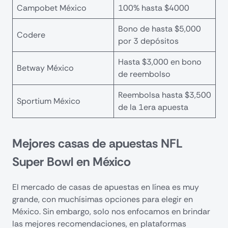
Campobet México
100% hasta $4000
Bono de hasta $5,000
Codere
por 3 depósitos
Hasta $3,000 en bono
Betway México
de reembolso
Reembolsa hasta $3,500
Sportium México
de la 1era apuesta
Mejores casas de apuestas NFL
Super Bowl en México
El mercado de casas de apuestas en línea es muy
grande, con muchísimas opciones para elegir en
México. Sin embargo, solo nos enfocamos en brindar
las mejores recomendaciones, en plataformas