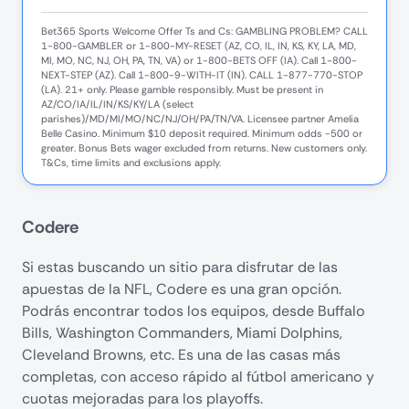
Bet365 Sports Welcome Offer Ts and Cs: GAMBLING PROBLEM? CALL
1-800-GAMBLER or 1-800-MY-RESET (AZ, CO, IL, IN, KS, KY, LA, MD,
MI, MO, NC, NJ, OH, PA, TN, VA) or 1-800-BETS OFF (IA). Call 1-800-
NEXT-STEP (AZ). Call 1-800-9-WITH-IT (IN). CALL 1-877-770-STOP
(LA). 21+ only. Please gamble responsibly. Must be present in
AZ/CO/IA/IL/IN/KS/KY/LA (select
parishes)/MD/MI/MO/NC/NJ/OH/PA/TN/VA. Licensee partner Amelia
Belle Casino. Minimum $10 deposit required. Minimum odds -500 or
greater. Bonus Bets wager excluded from returns. New customers only.
T&Cs, time limits and exclusions apply.
Codere
Si estas buscando un sitio para disfrutar de las
apuestas de la NFL,
Codere
es una gran opción.
Podrás encontrar todos los equipos, desde Buffalo
Bills, Washington Commanders, Miami Dolphins,
Cleveland Browns, etc. Es una de las casas más
completas, con acceso rápido al fútbol americano y
cuotas mejoradas para los playoffs.