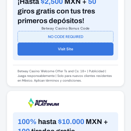
¡Hasta
$2,500
MXN +
50
giros gratis con tus tres
primeros depósitos!
Betway Casino Bonus Code
NO CODE REQUIRED
Visit Site
Betway Casino Welcome Offer Ts and Cs: 18+ | Publicidad |
Juega responsablemente | Solo para nuevos clientes residentes
en México. Aplican términos y condiciones.
100%
hasta
$10.000
MXN +