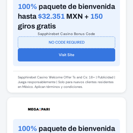
100%
paquete de bienvenida
hasta
$32.351
MXN +
150
giros gratis
Sapphirebet Casino Bonus Code
NO CODE REQUIRED
Visit Site
Sapphirebet Casino Welcome Offer Ts and Cs: 18+ | Publicidad |
Juega responsablemente | Solo para nuevos clientes residentes
en México. Aplican términos y condiciones.
100%
paquete de bienvenida