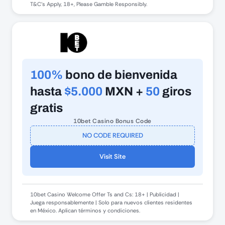
T&C's Apply, 18+, Please Gamble Responsibly.
100%
bono de bienvenida
hasta
$5.000
MXN +
50
giros
gratis
10bet Casino Bonus Code
NO CODE REQUIRED
Visit Site
10bet Casino Welcome Offer Ts and Cs: 18+ | Publicidad |
Juega responsablemente | Solo para nuevos clientes residentes
en México. Aplican términos y condiciones.