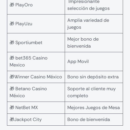
Impresionante
🎁
PlayOro
selección de juegos
Amplia variedad de
🎁
PlayUzu
juegos
Mejor bono de
🎁
Sportiumbet
bienvenida
🎁
bet365 Casino
App Movil
Mexico
🎁
Winner Casino México
Bono sin depósito extra
🎁 Betano Casino
Soporte al cliente muy
México
completo
🎁
NetBet MX
Mejores Juegos de Mesa
🎁Jackpot City
Bono de bienvenida