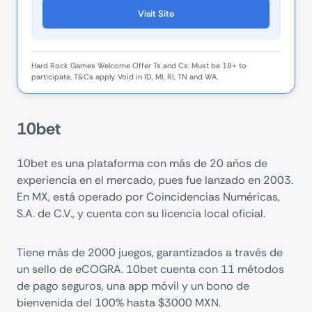
Visit Site
Hard Rock Games Welcome Offer Ts and Cs: Must be 18+ to
participate. T&Cs apply. Void in ID, MI, RI, TN and WA.
10bet
10bet es una plataforma con más de 20 años de
experiencia en el mercado, pues fue lanzado en 2003.
En MX, está operado por
Coincidencias Numéricas,
S.A. de C.V., y cuenta con su licencia local oficial.
Tiene más de 2000 juegos, garantizados a través de
un sello de eCOGRA.
10bet
c
uenta con 11 métodos
de pago seguros, una app móvil y un bono de
bienvenida del 100% hasta $3000 MXN.