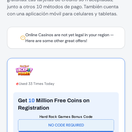
junto a otros 10 métodos de pago. También cuenta
con una aplicación móvil para celulares y tabletas.
Online Casinos are not yet legal in your region —
Here are some other great offers!
Used 33 Times Today
Get
10
Million Free Coins on
Registration
Hard Rock Games Bonus Code
NO CODE REQUIRED