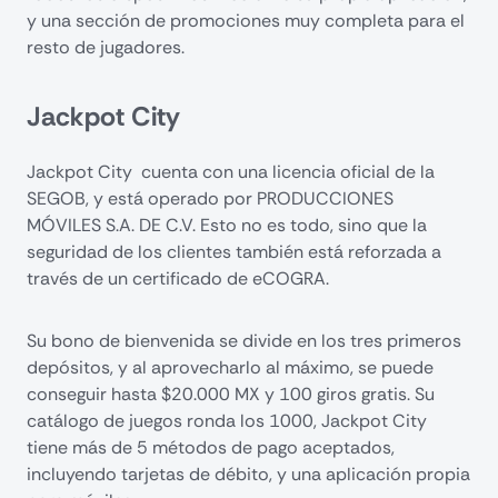
y una sección de promociones muy completa para el
resto de jugadores.
Jackpot City
Jackpot City cuenta con una licencia oficial de la
SEGOB, y está operado por
PRODUCCIONES
MÓVILES S.A. DE C.V. Esto no es todo, sino que la
seguridad de los clientes también está reforzada a
través de un certificado de eCOGRA.
Su bono de bienvenida se divide en los tres primeros
depósitos, y al aprovecharlo al máximo, se puede
conseguir hasta $20.000 MX y 100 giros gratis. Su
catálogo de juegos ronda los 1000, Jackpot City
tiene más de 5 métodos de pago aceptados,
incluyendo tarjetas de débito, y una aplicación propia