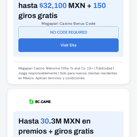
hasta
$32,100
MXN +
150
giros gratis
Megapari Casino Bonus Code
NO CODE REQUIRED
Visit Site
Megapari Casino Welcome Offer Ts and Cs: 18+ | Publicidad |
Juega responsablemente | Solo para nuevos clientes residentes
en México. Aplican términos y condiciones.
Hasta
30
.3M MXN en
premios + giros gratis