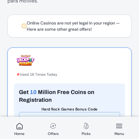
para móviles.
Online Casinos are not yet legal in your region —
Here are some other great offers!
Used 16 Times Today
Get
10
Million Free Coins on
Registration
Hard Rock Games Bonus Code
NO CODE REQUIRED
Visit Site
Home
Offers
Picks
Menu